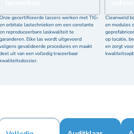
laswerken
oploss
Onze gecertificeerde lassers werken met TIG-
Cleanweld bo
en orbitale lastechnieken om een constante
en modules d
en reproduceerbare laskwaliteit te
geprefabriceer
garanderen. Elke las wordt uitgevoerd
op locatie, be
volgens gevalideerde procedures en maakt
en zorgt voo
deel uit van een volledig traceerbaar
kwaliteitsop
kwaliteitsdossier.
Auditklaar
A
Volledig