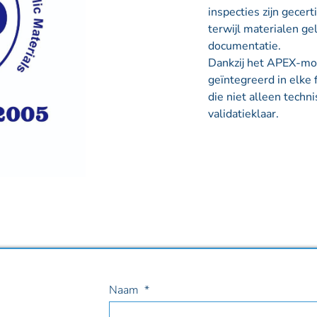
inspecties zijn gece
terwijl materialen 
documentatie.
Dankzij het APEX-mod
geïntegreerd in elke f
die niet alleen techni
validatieklaar.
eken?
Naam
pen.