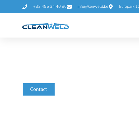
+32 495 34 40 86
info@kenweld.be
Europark 1
Piping en laswerken voor
vloeistofprocessen
Cleanweld is gespecialiseerd in TIG- en orbitale
hygiëne, veiligheid en traceerbaarheid cruciaal z
APEX-model.
Contact
Certificeringen & normen