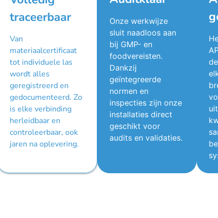
g
traceerbaar
Onze werkwijze
sluit naadloos aan
Van
He
bij GMP- en
materiaalcertificaat
AP
foodvereisten.
tot individuele las
de
Dankzij
wordt alles
el
geïntegreerde
geregistreerd en
br
normen en
gedocumenteerd. Zo
vo
inspecties zijn onze
is elke verbinding
ui
installaties direct
herleidbaar en
kw
geschikt voor
controleerbaar, ook
sa
audits en validaties.
jaren na oplevering.
be
sy