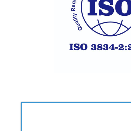
Klaar om je project te bespr
Laat ons weten waarmee we je kunnen hel