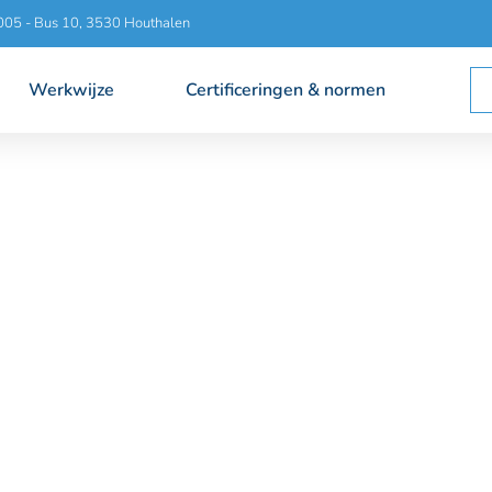
005 - Bus 10, 3530 Houthalen
Werkwijze
Certificeringen & normen
 kritische
 laswerken, RVS piping en skidbouw voor sectoren waar
ijn. Elk project wordt uitgevoerd volgens het Cleanweld