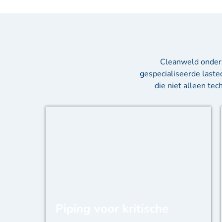
Cleanweld onders
gespecialiseerde lastec
die niet alleen te
Piping voor kritische