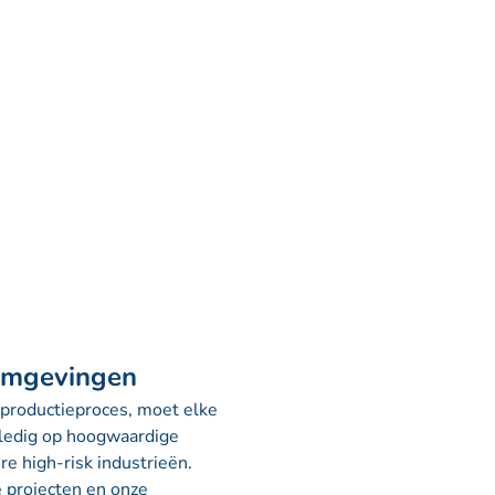
 omgevingen
t productieproces, moet elke
olledig op hoogwaardige
e high-risk industrieën.
e projecten en onze