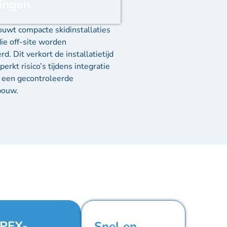
ingen
uwt compacte skidinstallaties
ie off-site worden
d. Dit verkort de installatietijd
perkt risico’s tijdens integratie
r een gecontroleerde
bouw.
PEX-
Snel en