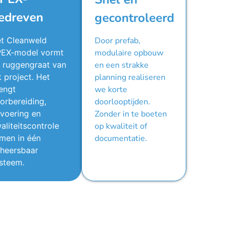
edreven
gecontroleerd
t Cleanweld
Door prefab,
EX-model vormt
modulaire opbouw
 ruggengraat van
en een strakke
k project. Het
planning realiseren
engt
we korte
orbereiding,
doorlooptijden.
tvoering en
Zonder in te boeten
aliteitscontrole
op kwaliteit of
men in één
documentatie.
heersbaar
steem.