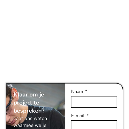
Naam
Klaar om je
project te
bespreken?
E-mail
Laat ons weten
waarmee we je