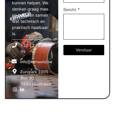
kunnen helpen. We
denken graag mee
Bericht
en bekijken samen
wat technisch en
praktisch haalbaar
is.
+32 11 76 28
Verstuur
95
info@kenweld.be
Europark 1005 -
Bus 10
3530 Houthalen