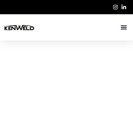
Contacteer ons
Heb je een vraag, behoefte aan advies of wil je graag
kennismaken?
Neem gerust contact met ons op, en wij zorgen voor een
snelle terugkoppeling.